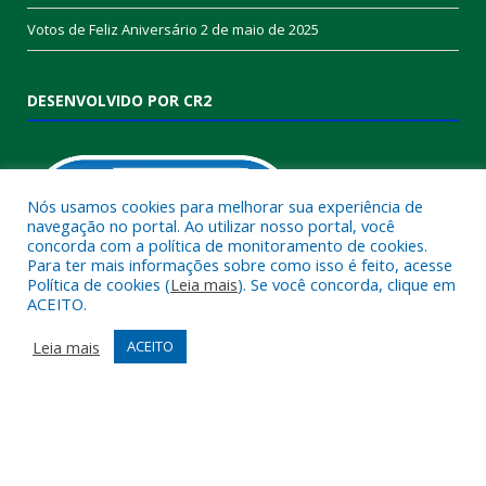
Votos de Feliz Aniversário
2 de maio de 2025
DESENVOLVIDO POR CR2
Nós usamos cookies para melhorar sua experiência de
navegação no portal. Ao utilizar nosso portal, você
concorda com a política de monitoramento de cookies.
Para ter mais informações sobre como isso é feito, acesse
Política de cookies (
Leia mais
). Se você concorda, clique em
ACEITO.
Muito mais que
criar site
ou
sistema para prefeituras
!
Realizamos uma
assessoria
completa, onde garantimos em
Leia mais
ACEITO
contrato que todas as exigências das
leis de transparência
pública
serão atendidas.
Conheça o
PNTP
e o
Radar da Transparência Pública