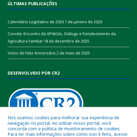
ÚLTIMAS PUBLICAÇÕES
Calendário Legislativo de 2026
1 de janeiro de 2026
Convite: Encontro da APAIGAL: Diálogo e Fortalecimento da
Agricultura Familiar
18 de dezembro de 2025
Votos de Feliz Aniversário
2 de maio de 2025
DESENVOLVIDO POR CR2
Nós usamos cookies para melhorar sua experiência de
navegação no portal. Ao utilizar nosso portal, você
concorda com a política de monitoramento de cookies.
Muito mais que
criar site
ou
sistema para prefeituras
!
Para ter mais informações sobre como isso é feito, acesse