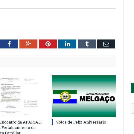
tter
Facebook
Google+
Pinterest
LinkedIn
Tumblr
Email
 Encontro da APAIGAL:
Votos de Feliz Aniversário
e Fortalecimento da
ra Familiar