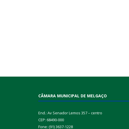
CÂMARA MUNICIPAL DE MELGAÇO
End.: Av Senador Lemos 357 – centro
CEP: 68490-000
Fone: (91) 3637-1228