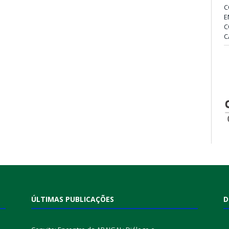
C
E
C
C
ÚLTIMAS PUBLICAÇÕES
D