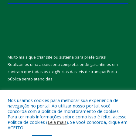
Muito mais que
criar site
ou
sistema para prefeituras
!
Realizamos uma
assessoria
completa, onde garantimos em
contrato que todas as exigências das
leis de transparência
pública
serão atendidas.
Conheça o
PNTP
e o
Radar da Transparência Pública
Nós usamos cookies para melhorar sua experiência de
navegação no portal. Ao utilizar nosso portal, você
concorda com a política de monitoramento de cookies.
Para ter mais informações sobre como isso é feito, acesse
Política de cookies (
Leia mais
). Se você concorda, clique em
Todos os direitos reservados a Câmara Municipal de Melgaço.
ACEITO.